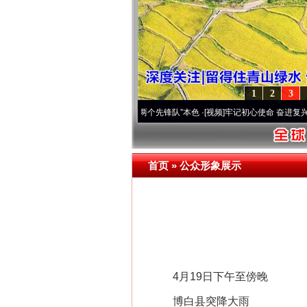
1
2
3
域高原..
·[视频]
永葆“两个先锋队”本色
·[视频]
牢记初心使命 奋进复兴征程丨宝塔山下好
首页
»
公众形象展示
4月19日下午至傍晚
博白县突降大雨