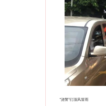
“浇警”们顶风冒雨