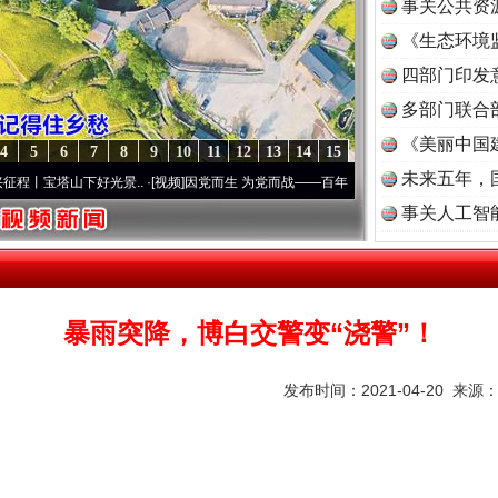
事关公共资
《生态环境
读
四部门印发
多部门联合
《美丽中国
4
5
6
7
8
9
10
11
12
13
14
15
未来五年，
光景..
·[视频]
因党而生 为党而战——百年“纪”事⑧加强纪律..
·[视频]
牢记初心使命 奋
事关人工智
暴雨突降，博白交警变“浇警”！
发布时间：2021-04-20 来源