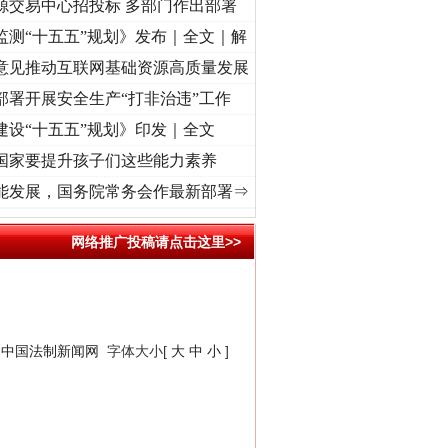
源交易中心招投标 多部门作出部署
监测“十五五”规划》发布｜全文｜解
意见推动互联网基础资源高质量发展
部署开展安全生产“打非治违”工作
建设“十五五”规划》印发｜全文
国家要提升孩子们这些能力素养
进复兴征程丨“转折之城”激荡..
·[视频]
牢记初心使命 奋进复兴征程丨红船起航处 潮起..
能发展，国务院常务会作最新部署⇒
网络推广投稿请点击这里>>
：
中国法制新闻网
字体大小[
大
中
小
]