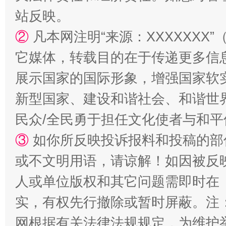
站反映。
②
凡本网注明“来源：XXXXXX
它媒体，转载目的在于传递更多信
展示国家的国际形象，增强国家软
新型国家、建设和谐社会、和谐世界
民众/全民勇于担任文化使者与和
漫山遍野的桃花与雪山、麦地、白藏房
除了
③
如你所反映投诉报料和投稿的部
或不文明用语，请谅解！如因被反
人或单位版权和其它问题需即时在
实，有权先行撤除或暂时屏蔽。注
网根据有关法律法规规定，为维护