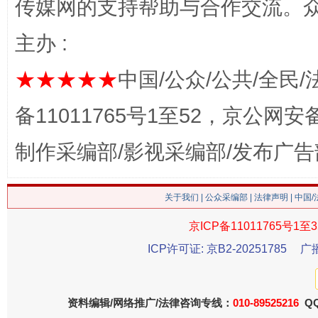
传媒网的支持帮助与合作交流。
主办 :
★★★★★
中国/公众/公共/全民/
备11011765号1至52，京公网安备：
这是一记警钟！
谢
制作采编部/影视采编部/发布广告
关于我们
|
公众采编部
|
法律声明
| 中国
京ICP备11011765号1至3
ICP许可证: 京B2-20251785
广
资料编辑/网络推广/法律咨询专线：
010-89525216
QQ
今