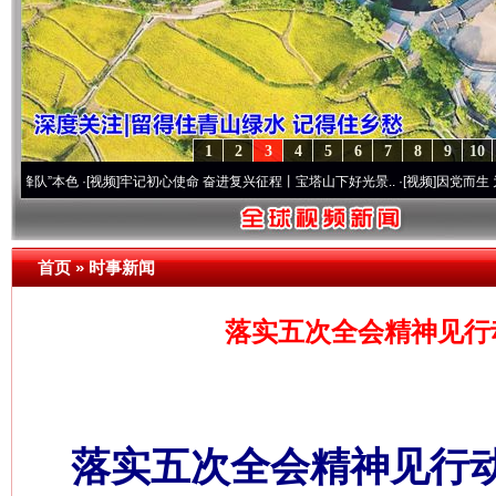
1
2
3
4
5
6
7
8
9
10
色
·[视频]
牢记初心使命 奋进复兴征程丨宝塔山下好光景..
·[视频]
因党而生 为党而战——
首页
»
时事新闻
落实五次全会精神见行
落实五次全会精神见行